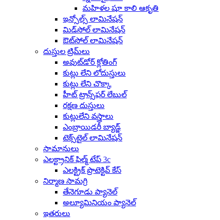
మహిళల షూ కాలి ఆకృతి
ఇన్సోల్స్ లామినేషన్
మిడ్‌సోల్ లామినేషన్
ఔట్‌సోల్ లామినేషన్
దుస్తుల ట్రిమ్‌లు
అవుట్‌డోర్ క్లోతింగ్
కుట్లు లేని లోదుస్తులు
కుట్లు లేని చొక్కా
హీట్ ట్రాన్స్‌ఫర్ లేబుల్
రక్షణ దుస్తులు
కుట్లులేని వస్త్రాలు
ఎంబ్రాయిడరీ బ్యాడ్జ్
టెక్స్‌టైల్ లామినేషన్
సామానులు
ఎలక్ట్రానిక్ ఫిల్మ్ టేప్ 3c
ఎలక్ట్రిక్ ప్రొటెక్టివ్ కేస్
నిర్మాణ సామగ్రి
తేనెగూడు ప్యానెల్
అల్యూమినియం ప్యానెల్
ఇతరులు