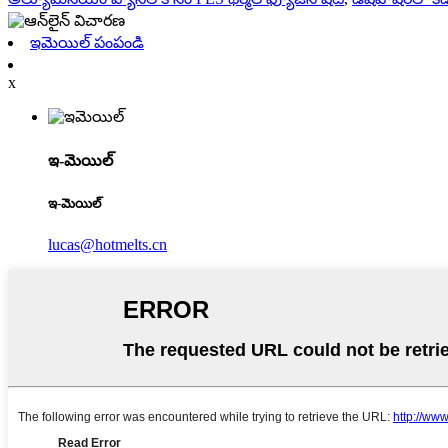
ఇమెయిల్ పంపండి
x
ఇ-మెయిల్
ఇ-మెయిల్
lucas@hotmelts.cn