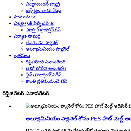
ఎంబ్రాయిడరీ బ్యాడ్జ్
టెక్స్‌టైల్ లామినేషన్
సామానులు
ఎలక్ట్రానిక్ ఫిల్మ్ టేప్ 3c
ఎలక్ట్రిక్ ప్రొటెక్టివ్ కేస్
నిర్మాణ సామగ్రి
తేనెగూడు ప్యానెల్
అల్యూమినియం ప్యానెల్
ఇతరులు
రిఫ్రిజిరేటర్ ఎవాపరేటర్
ఆటో లోపలి అలంకరణ
ఫ్లేమ్ రిటార్డెంట్ సిరీస్
కాంతి ప్రతిబింబించే టేప్
రిఫ్రిజిరేటర్ ఎవాపరేటర్
అల్యూమినియం ప్యానెల్ కోసం PES హాట్ మెల్ట్ అడెసి
HD112 అనేది పాలిస్టర్ మెటీరియల్‌తో తయారు చేయబడిన 