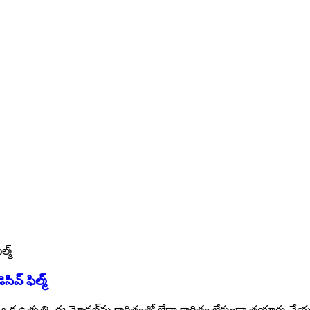
వ్ ఫిల్మ్
ఒక ఉత్పత్తి. ఈ మోడల్‌ను కాగితంతో లేదా కాగితం లేకుండా తయారు చేయ