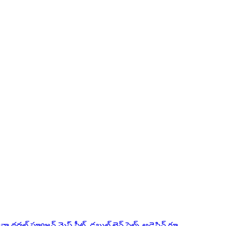
ా థర్మల్ ఫ్యూజన్ మెష్ షీట్
,
డబుల్ లైన్డ్ సెల్ఫ్ అడెసివ్ గ్లూ
,