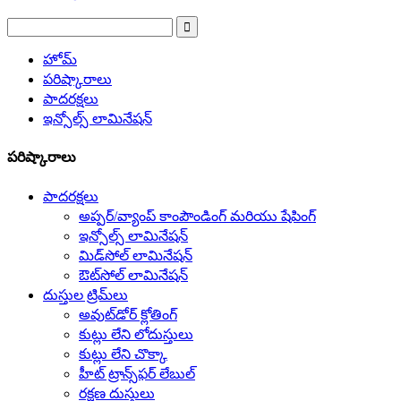
హోమ్
పరిష్కారాలు
పాదరక్షలు
ఇన్సోల్స్ లామినేషన్
పరిష్కారాలు
పాదరక్షలు
అప్పర్/వ్యాంప్ కాంపౌండింగ్ మరియు షేపింగ్
ఇన్సోల్స్ లామినేషన్
మిడ్‌సోల్ లామినేషన్
ఔట్‌సోల్ లామినేషన్
దుస్తుల ట్రిమ్‌లు
అవుట్‌డోర్ క్లోతింగ్
కుట్లు లేని లోదుస్తులు
కుట్లు లేని చొక్కా
హీట్ ట్రాన్స్‌ఫర్ లేబుల్
రక్షణ దుస్తులు