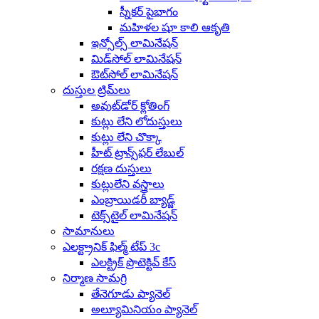
స్నీకర్ పైభాగం
మహిళల షూ కాలి ఆకృతి
ఇన్సోల్స్ లామినేషన్
మిడ్‌సోల్ లామినేషన్
ఔట్‌సోల్ లామినేషన్
దుస్తుల ట్రిమ్‌లు
అవుట్‌డోర్ క్లోతింగ్
కుట్లు లేని లోదుస్తులు
కుట్లు లేని చొక్కా
హీట్ ట్రాన్స్‌ఫర్ లేబుల్
రక్షణ దుస్తులు
కుట్లులేని వస్త్రాలు
ఎంబ్రాయిడరీ బ్యాడ్జ్
టెక్స్‌టైల్ లామినేషన్
సామానులు
ఎలక్ట్రానిక్ ఫిల్మ్ టేప్ 3c
ఎలక్ట్రిక్ ప్రొటెక్టివ్ కేస్
నిర్మాణ సామగ్రి
తేనెగూడు ప్యానెల్
అల్యూమినియం ప్యానెల్