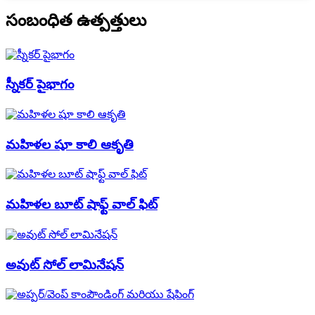
సంబంధిత ఉత్పత్తులు
స్నీకర్ పైభాగం
మహిళల షూ కాలి ఆకృతి
మహిళల బూట్ షాఫ్ట్ వాల్ ఫిట్
అవుట్ సోల్ లామినేషన్