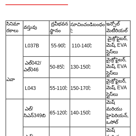
సినిమా
ద్రవీభవన
ఇన్సోల్
సూచించండి
బంధం
వస్తువు
రకాలు
స్థానం
మెటీరియల్
℃
మైక్రోఫైబర్,
మెష్, EVA
L037B
55-90℃
110-140℃
స్లైస్‌లు
మైక్రోఫైబర్,
ఎల్042/
మెష్, EVA
50-85℃
130-150℃
ఎల్046
స్లైస్‌లు
ఎవా
మైక్రోఫైబర్,
మెష్, EVA
L043
55-110℃
150-170℃
స్లైస్‌లు
మెష్
ఎల్/
మరియు
65-120℃
140-150℃
సిఎన్349బి
హైపెరియన్,
ఒసోల్
మెష్